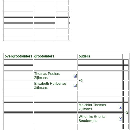
overgrootouders
grootouders
ouders
Thomas Peeters
[
x
]
Zijlmans
+6
Elisabeth Huijbertse
[
x
]
Zijlmans
Melchior Thomas
[
x
]
Zijlmans
+3
Willemke Gherits
[
x
]
Boudewijns