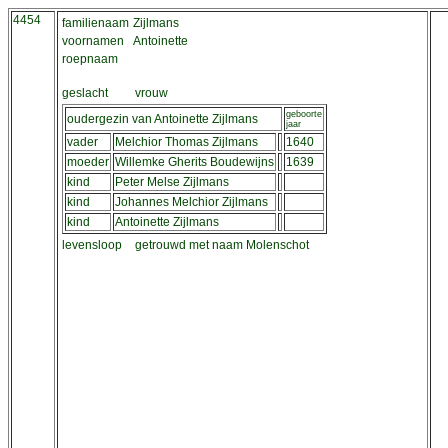
4454
familienaam
Zijlmans
voornamen
Antoinette
roepnaam
geslacht
vrouw
geboorte
oudergezin van Antoinette Zijlmans
jaar
vader
Melchior Thomas Zijlmans
1640
moeder
Willemke Gherits Boudewijns
1639
kind
Peter Melse Zijlmans
kind
Johannes Melchior Zijlmans
kind
Antoinette Zijlmans
levensloop
getrouwd met naam Molenschot