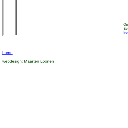
Om
Ee
[
re
home
webdesign:
Maarten Loonen