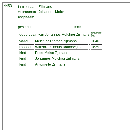
4453
familienaam
Zijlmans
voornamen
Johannes Melchior
roepnaam
geslacht
man
geboorte
oudergezin van Johannes Melchior Zijlmans
jaar
vader
Melchior Thomas Zijlmans
1640
moeder
Willemke Gherits Boudewijns
1639
kind
Peter Melse Zijlmans
kind
Johannes Melchior Zijlmans
kind
Antoinette Zijlmans