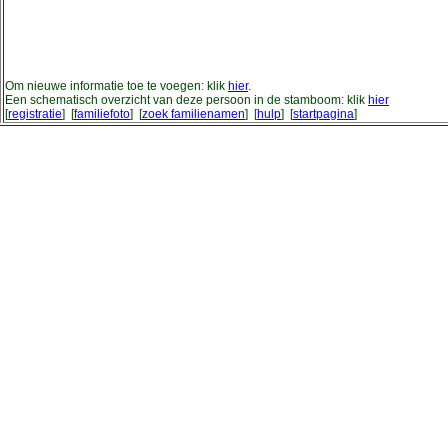
Om nieuwe informatie toe te voegen: klik
hier
.
Een schematisch overzicht van deze persoon in de stamboom: klik
hier
[
registratie
] [
familiefoto
] [
zoek familienamen
] [
hulp
] [
startpagina
]