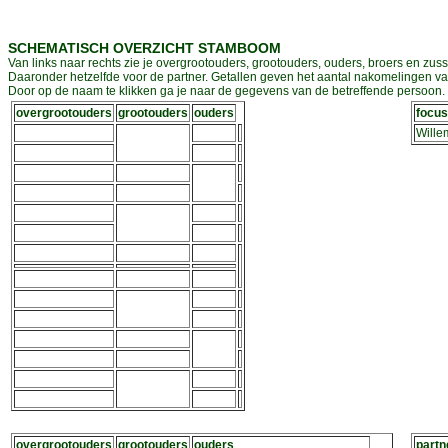
SCHEMATISCH OVERZICHT STAMBOOM
Van links naar rechts zie je overgrootouders, grootouders, ouders, broers en zuss
Daaronder hetzelfde voor de partner. Getallen geven het aantal nakomelingen v
Door op de naam te klikken ga je naar de gegevens van de betreffende persoon. D
overgrootouders
grootouders
ouders
focus
Wille
overgrootouders
grootouders
ouders
partn