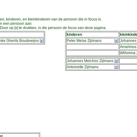
en, kinderen, en kleinkinderen van de persoon die in focus is.
an een persoon aan.
oor op [x] te drukken, is die persoon de focus van deze pagina.
kinderen
kleinkind
mke Gherits Boudewijns
[
x
]
Peter Melse Zijlmans
[
x
]
Johannes 
Anselmus 
Wilhelma 
Johannes Melchior Zijlmans
[
x
]
Antoinette Zijlmans
[
x
]
er