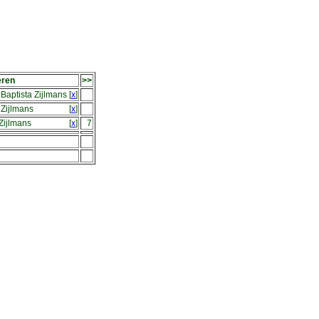
eren
>>
Baptista Zijlmans
[
x
]
Zijlmans
[
x
]
Zijlmans
[
x
]
7