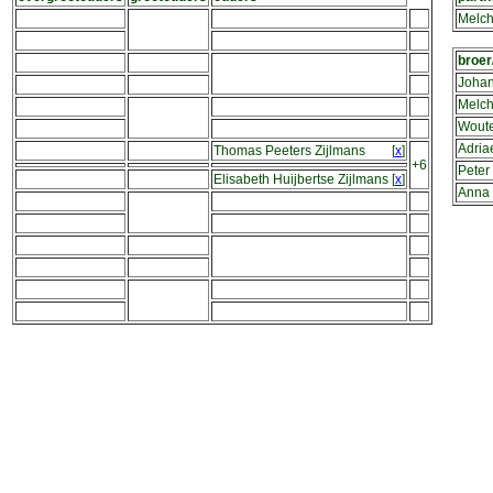
Melch
broer
Johan
Melch
Woute
Adria
Thomas Peeters Zijlmans
[
x
]
+6
Peter
Elisabeth Huijbertse Zijlmans
[
x
]
Anna 