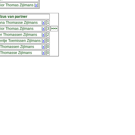
ior Thomas Zijlmans
[
x
]
/zus van partner
na Thomasse Zijlmans
[
x
]
1
ior Thomas Zijlmans
[
x
]
3
>>>
r Thomassen Zijlmans
[
x
]
2
entje Toemissen Zijlmans
[
x
]
0
 Thomassen Zijlmans
[
x
]
0
Thomasse Zijlmans
[
x
]
0