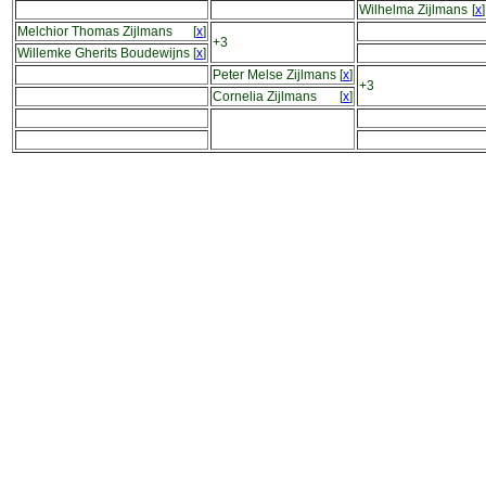
Wilhelma Zijlmans
[
x
]
Melchior Thomas Zijlmans
[
x
]
+3
Willemke Gherits Boudewijns
[
x
]
Peter Melse Zijlmans
[
x
]
+3
Cornelia Zijlmans
[
x
]