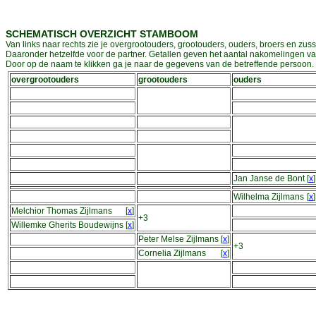
SCHEMATISCH OVERZICHT STAMBOOM
Van links naar rechts zie je overgrootouders, grootouders, ouders, broers en zuss
Daaronder hetzelfde voor de partner. Getallen geven het aantal nakomelingen v
Door op de naam te klikken ga je naar de gegevens van de betreffende persoon. D
overgrootouders
grootouders
ouders
Jan Janse de Bont
[
x
]
Wilhelma Zijlmans
[
x
]
Melchior Thomas Zijlmans
[
x
]
+3
Willemke Gherits Boudewijns
[
x
]
Peter Melse Zijlmans
[
x
]
+3
Cornelia Zijlmans
[
x
]