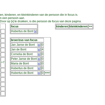
en, kinderen, en kleinkinderen van de persoon die in focus is.
an een persoon aan.
oor op [x] te drukken, is die persoon de focus van deze pagina.
focus
kinderen
kleinkinderen
>>
Hubertus de Bont
[
x
]
broer/zus van focus
Jan Janse de Bont
[
x
]
0
Jan de Bont
[
x
]
4
Cornelia de Bont
[
x
]
0
Peter Janse de Bont
[
x
]
0
+7
Maria de Bont
[
x
]
0
Hubertus de Bont
[
x
]
0
Hubertus de Bont
[
x
]
0
>>>