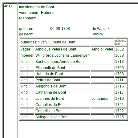
4617
familienaam
de Bont
voornamen
Huberta
roepnaam
geboren
00-00-1708
te Waspik
geslacht
vrouw
geboorte
oudergezin van Huberta de Bont
jaar
vader
Arnoldus Peters de Bont
Arnoldi Peter
1682
moeder
Willibrorda Jochems Langerwerf
1688
kind
Bartholomeus Aerde de Bont
1713
kind
Elisabeth de Bont
1705
kind
Huberta de Bont
1708
kind
Petrus de Bont
1711
kind
Alegondis de Bont
1715
kind
Catharina de Bont
1717
kind
Joannes de Bont
Johannes
1719
kind
Cornelius de Bont
1721
kind
Cornelis de Bont
1722
kind
Aldegondis de Bont
1725