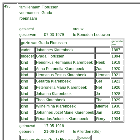
493
familienaam
Florussen
voornamen
Grada
roepnaam
geslacht
vrouw
gestorven
07-03-1979
te Beneden-Leeuwen
geboorte
gezin van Grada Florussen
jaar
vader
Johannes Klarenbeek
1887
moeder
Grada Florussen
1894
kind
Hendrikus Hermanus Klarenbeek
Henk
1919
kind
Anna Petronella Klarenbeek
Zus
1920
kind
Hermanus Petrus Klarenbeek
Herman
1921
kind
Gerarda Klarenbeek
Ger
1923
kind
Peteronella Maria Klarenbeek
Nel
1926
kind
Johanna Klarenbeek
Jo
1928
kind
Theo Klarenbeek
The
1929
kind
Wilhelmina Klarenbeek
Mientje
1930
kind
Johannes Jozef Marie Klarenbeek
Jan
1932
kind
Gerardus Antonius Klarenbeek
Gerry
1934
getrouwd
17-05-1918
geboren
21-06-1894
te Afferden (Gld)
geboorte
oudergezin van Grada Florussen