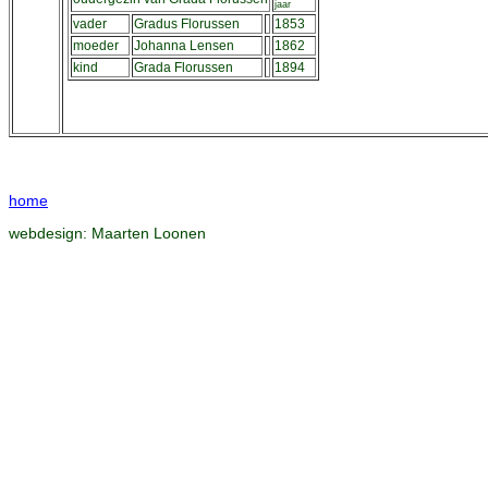
jaar
vader
Gradus Florussen
1853
moeder
Johanna Lensen
1862
kind
Grada Florussen
1894
home
webdesign:
Maarten Loonen