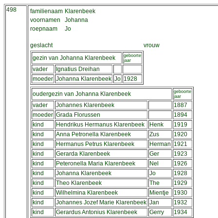
498
familienaam
Klarenbeek
voornamen
Johanna
roepnaam
Jo
geslacht
vrouw
geboorte
gezin van Johanna Klarenbeek
jaar
vader
Ignatius Dreihan
moeder
Johanna Klarenbeek
Jo
1928
geboorte
oudergezin van Johanna Klarenbeek
jaar
vader
Johannes Klarenbeek
1887
moeder
Grada Florussen
1894
kind
Hendrikus Hermanus Klarenbeek
Henk
1919
kind
Anna Petronella Klarenbeek
Zus
1920
kind
Hermanus Petrus Klarenbeek
Herman
1921
kind
Gerarda Klarenbeek
Ger
1923
kind
Peteronella Maria Klarenbeek
Nel
1926
kind
Johanna Klarenbeek
Jo
1928
kind
Theo Klarenbeek
The
1929
kind
Wilhelmina Klarenbeek
Mientje
1930
kind
Johannes Jozef Marie Klarenbeek
Jan
1932
kind
Gerardus Antonius Klarenbeek
Gerry
1934