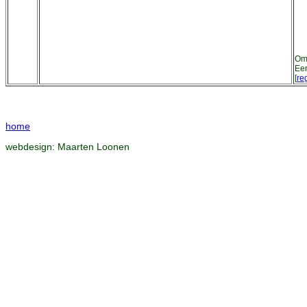
Om 
Een
[
reg
home
webdesign:
Maarten Loonen