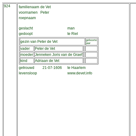
924
familienaam
de Vet
voornamen
Peter
roepnaam
geslacht
man
gedoopt
te Riel
geboorte
gezin van Peter de Vet
jaar
vader
Peter de Vet
moeder
Jenneken Joris van de Graef
kind
Adriaan de Vet
getrouwd
21-07-1606
te Haarlem
levensloop
www.devet.info