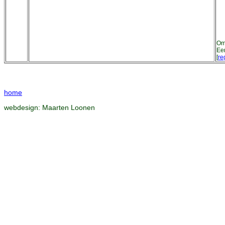
Om 
Ee
[
re
home
webdesign:
Maarten Loonen