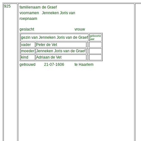
925
familienaam
de Graef
voornamen
Jenneken Joris van
roepnaam
geslacht
vrouw
geboorte
gezin van Jenneken Joris van de Graef
jaar
vader
Peter de Vet
moeder
Jenneken Joris van de Graef
kind
Adriaan de Vet
getrouwd
21-07-1606
te Haarlem