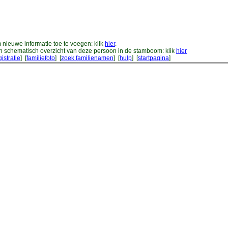
nieuwe informatie toe te voegen: klik
hier
.
n schematisch overzicht van deze persoon in de stamboom: klik
hier
gistratie
] [
familiefoto
] [
zoek familienamen
] [
hulp
] [
startpagina
]