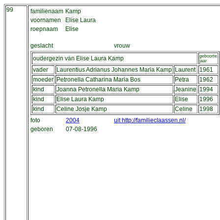
99
familienaam
Kamp
voornamen
Elise Laura
roepnaam
Elise
geslacht
vrouw
geboorte
oudergezin van Elise Laura Kamp
jaar
vader
Laurentius Adrianus Johannes Maria Kamp
Laurent
1961
moeder
Petronella Catharina Maria Bos
Petra
1962
kind
Joanna Petronella Maria Kamp
Jeanine
1994
kind
Elise Laura Kamp
Elise
1996
kind
Celine Josje Kamp
Celine
1998
foto
2004
uit http://familieclaassen.nl/
geboren
07-08-1996