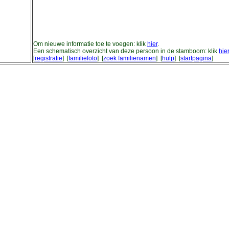
Om nieuwe informatie toe te voegen: klik
hier
.
Een schematisch overzicht van deze persoon in de stamboom: klik
hie
[
registratie
] [
familiefoto
] [
zoek familienamen
] [
hulp
] [
startpagina
]