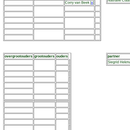
Nathalie Cla
Corry van Beek
[
x
]
overgrootouders
grootouders
ouders
partner
Siegrid Hekm