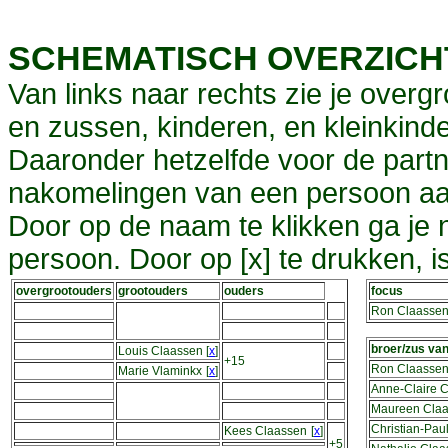
SCHEMATISCH OVERZIC
Van links naar rechts zie je overg
en zussen, kinderen, en kleinkinde
Daaronder hetzelfde voor de partn
nakomelingen van een persoon aa
Door op de naam te klikken ga je
persoon. Door op [x] te drukken, 
overgrootouders
grootouders
ouders
focus
Ron Claasse
broer/zus va
Louis Claassen
[
x
]
+15
Ron Claasse
Marie Vlaminkx
[
x
]
Anne-Claire 
Maureen Cla
Christian-Pau
Kees Claassen
[
x
]
+5