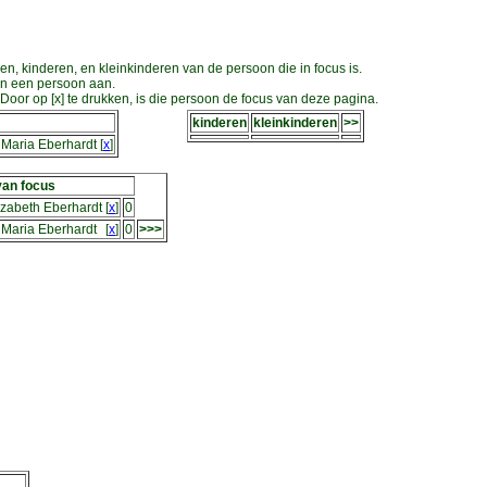
en, kinderen, en kleinkinderen van de persoon die in focus is.
an een persoon aan.
oor op [x] te drukken, is die persoon de focus van deze pagina.
kinderen
kleinkinderen
>>
 Maria Eberhardt
[
x
]
van focus
izabeth Eberhardt
[
x
]
0
 Maria Eberhardt
[
x
]
0
>>>