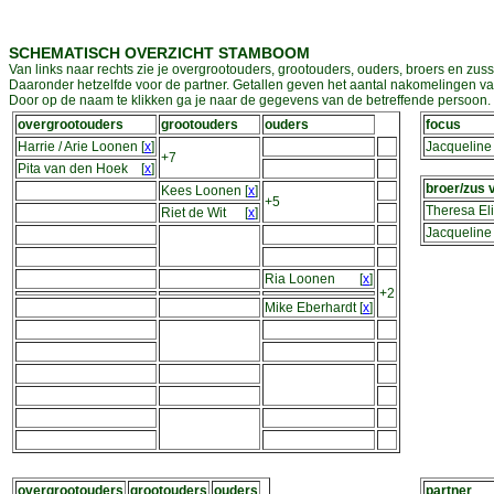
SCHEMATISCH OVERZICHT STAMBOOM
Van links naar rechts zie je overgrootouders, grootouders, ouders, broers en zuss
Daaronder hetzelfde voor de partner. Getallen geven het aantal nakomelingen v
Door op de naam te klikken ga je naar de gegevens van de betreffende persoon. D
overgrootouders
grootouders
ouders
focus
Harrie / Arie Loonen
[
x
]
Jacqueline
+7
Pita van den Hoek
[
x
]
broer/zus 
Kees Loonen
[
x
]
+5
Theresa El
Riet de Wit
[
x
]
Jacqueline
Ria Loonen
[
x
]
+2
Mike Eberhardt
[
x
]
overgrootouders
grootouders
ouders
partner