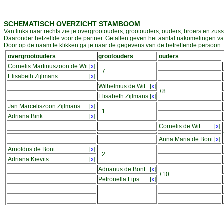
SCHEMATISCH OVERZICHT STAMBOOM
Van links naar rechts zie je overgrootouders, grootouders, ouders, broers en zuss
Daaronder hetzelfde voor de partner. Getallen geven het aantal nakomelingen v
Door op de naam te klikken ga je naar de gegevens van de betreffende persoon. D
overgrootouders
grootouders
ouders
Cornelis Martinuszoon de Wit
[
x
]
+7
Elisabeth Zijlmans
[
x
]
Wilhelmus de Wit
[
x
]
+8
Elisabeth Zijlmans
[
x
]
Jan Marceliszoon Zijlmans
[
x
]
+1
Adriana Bink
[
x
]
Cornelis de Wit
[
x
]
Anna Maria de Bont
[
x
]
Arnoldus de Bont
[
x
]
+2
Adriana Kievits
[
x
]
Adrianus de Bont
[
x
]
+10
Petronella Lips
[
x
]