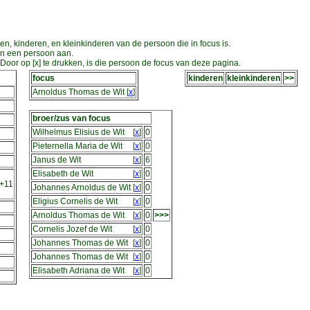
en, kinderen, en kleinkinderen van de persoon die in focus is.
an een persoon aan.
oor op [x] te drukken, is die persoon de focus van deze pagina.
focus
kinderen
kleinkinderen
>>
Arnoldus Thomas de Wit
[
x
]
broer/zus van focus
Wilhelmus Elisius de Wit
[
x
]
0
Pieternella Maria de Wit
[
x
]
0
Janus de Wit
[
x
]
6
Elisabeth de Wit
[
x
]
0
+11
Johannes Arnoldus de Wit
[
x
]
0
Eligius Cornelis de Wit
[
x
]
0
Arnoldus Thomas de Wit
[
x
]
0
>>>
Cornelis Jozef de Wit
[
x
]
0
Johannes Thomas de Wit
[
x
]
0
Johannes Thomas de Wit
[
x
]
0
Elisabeth Adriana de Wit
[
x
]
0