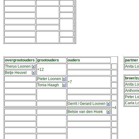
overgrootouders
grootouders
ouders
partner
Therus Loonen
[
x
]
Anita L
+12
Betje Heuvel
[
x
]
broer/z
Pieter Loonen
[
x
]
+7
Anita L
Tonia Haagh
[
x
]
Anthoni
Peter L
Carla L
Gerrit / Gerard Loonen
[
x
]
+4
Betsie van den Hoek
[
x
]