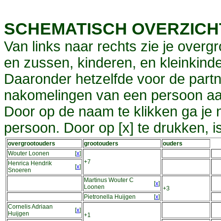
SCHEMATISCH OVERZIC
Van links naar rechts zie je overg
en zussen, kinderen, en kleinkinde
Daaronder hetzelfde voor de partn
nakomelingen van een persoon aa
Door op de naam te klikken ga je
persoon. Door op [x] te drukken, 
overgrootouders
grootouders
ouders
Wouter Loonen
[
x
]
+7
Henrica Hendrik
[
x
]
Snoeren
Martinus Wouter C
[
x
]
Loonen
+3
Pietronella Huijgen
[
x
]
Cornelis Adriaan
[
x
]
Huijgen
+1