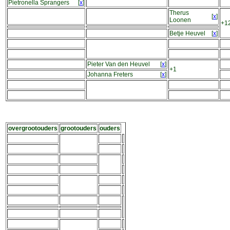
Pietronella Sprangers
[
x
]
Therus
[
x
]
Loonen
+1
Betje Heuvel
[
x
]
Pieter Van den Heuvel
[
x
]
+1
Johanna Freters
[
x
]
overgrootouders
grootouders
ouders