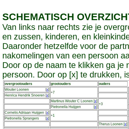
SCHEMATISCH OVERZIC
Van links naar rechts zie je overg
en zussen, kinderen, en kleinkinde
Daaronder hetzelfde voor de partn
nakomelingen van een persoon aa
Door op de naam te klikken ga je
persoon. Door op [x] te drukken, 
overgrootouders
grootouders
ouders
Wouter Loonen
[
x
]
+7
Henrica Hendrik Snoeren
[
x
]
Martinus Wouter C Loonen
[
x
]
+3
Pietronella Huijgen
[
x
]
Cornelis Adriaan Huijgen
[
x
]
+1
Pietronella Sprangers
[
x
]
Therus Loonen
[
x
]