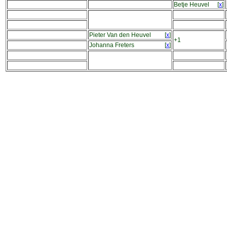
Betje Heuvel
[
x
]
Pieter Van den Heuvel
[
x
]
+1
Johanna Freters
[
x
]