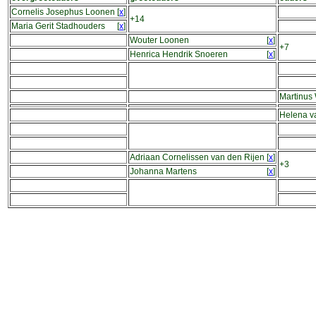
Cornelis Josephus Loonen
[
x
]
+14
Maria Gerit Stadhouders
[
x
]
Wouter Loonen
[
x
]
+7
Henrica Hendrik Snoeren
[
x
]
Martinus
Helena v
Adriaan Cornelissen van den Rijen
[
x
]
+3
Johanna Martens
[
x
]