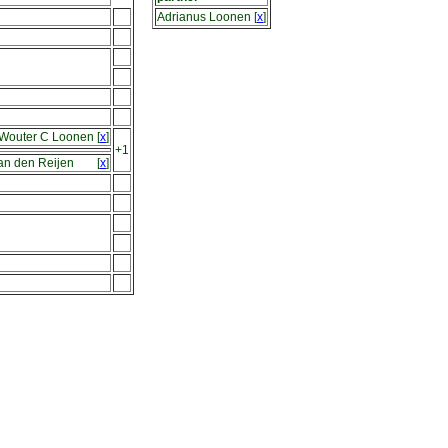
Adrianus Loonen
[
x
]
 Wouter C Loonen
[
x
]
+1
an den Reijen
[
x
]