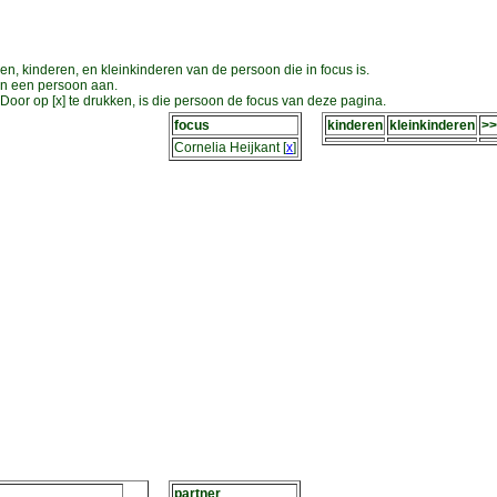
en, kinderen, en kleinkinderen van de persoon die in focus is.
an een persoon aan.
oor op [x] te drukken, is die persoon de focus van deze pagina.
focus
kinderen
kleinkinderen
>>
Cornelia Heijkant
[
x
]
partner