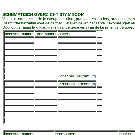
SCHEMATISCH OVERZICHT STAMBOOM
Van links naar rechts zie je overgrootouders, grootouders, ouders, broers en zuss
Daaronder hetzelfde voor de partner. Getallen geven het aantal nakomelingen v
Door op de naam te klikken ga je naar de gegevens van de betreffende persoon. D
overgrootouders
grootouders
ouders
Johannes Heijkant
[
x
]
+1
Petronella Broeders
[
x
]
overgrootouders
grootouders
ouders