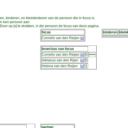
en, kinderen, en kleinkinderen van de persoon die in focus is.
an een persoon aan.
oor op [x] te drukken, is die persoon de focus van deze pagina.
focus
kinderen
klein
Cornelis van den Reijen
[
x
]
broer/zus van focus
Cornelis van den Reijen
[
x
]
0
>>>
Adrianus van den Rijen
[
x
]
0
Helena van den Reijen
[
x
]
1
partner