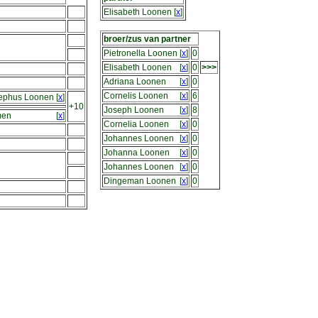
Elisabeth Loonen
[
x
]
broer/zus van partner
Pietronella Loonen
[
x
]
0
Elisabeth Loonen
[
x
]
0
>>>
Adriana Loonen
[
x
]
0
Cornelis Loonen
[
x
]
6
sephus Loonen
[
x
]
+10
Joseph Loonen
[
x
]
8
men
[
x
]
Cornelia Loonen
[
x
]
0
Johannes Loonen
[
x
]
0
Johanna Loonen
[
x
]
0
Johannes Loonen
[
x
]
0
Dingeman Loonen
[
x
]
0