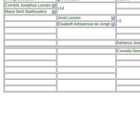
Cornelis Josephus Loonen
[
x
]
+14
Maria Gerit Stadhouders
[
x
]
Joost Loonen
[
x
]
+2
Elisabeth Adriaensse de Jongh
[
x
]
Adrianus Jo
Cornelia Oo