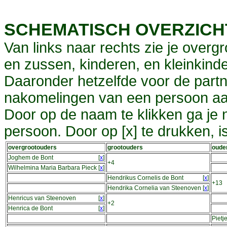
SCHEMATISCH OVERZIC
Van links naar rechts zie je overg
en zussen, kinderen, en kleinkinde
Daaronder hetzelfde voor de partn
nakomelingen van een persoon aa
Door op de naam te klikken ga je
persoon. Door op [x] te drukken, 
overgrootouders
grootouders
oude
Joghem de Bont
[
x
]
+4
Wilhelmina Maria Barbara Pieck
[
x
]
Hendrikus Cornelis de Bont
[
x
]
+13
Hendrika Cornelia van Steenoven
[
x
]
Henricus van Steenoven
[
x
]
+2
Henrica de Bont
[
x
]
Pietj