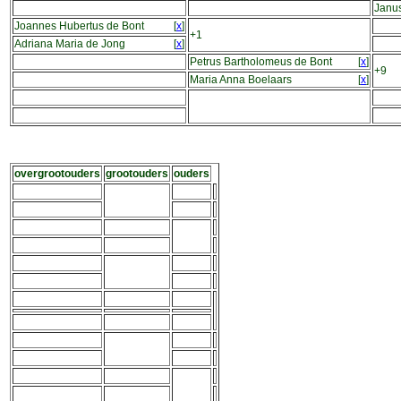
Janus
Joannes Hubertus de Bont
[
x
]
+1
Adriana Maria de Jong
[
x
]
Petrus Bartholomeus de Bont
[
x
]
+9
Maria Anna Boelaars
[
x
]
overgrootouders
grootouders
ouders