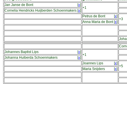
Jan Janse de Bont
[
x
]
+1
Cornelia Hendricks Huijberden Schoenmakers
[
x
]
Petrus de Bont
[
x
]
+3
Anna Maria de Bont
[
x
]
Joha
Corn
Johannes Baptist Lips
[
x
]
+1
Johanna Huiberda Schoenmakers
[
x
]
Joannes Lips
[
x
]
+5
Maria Snijders
[
x
]