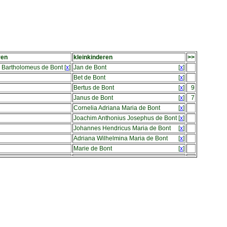
ren
kleinkinderen
>>
s Bartholomeus de Bont
[
x
]
Jan de Bont
[
x
]
Bet de Bont
[
x
]
Bertus de Bont
[
x
]
9
Janus de Bont
[
x
]
7
Cornelia Adriana Maria de Bont
[
x
]
Joachim Anthonius Josephus de Bont
[
x
]
Johannes Hendricus Maria de Bont
[
x
]
Adriana Wilhelmina Maria de Bont
[
x
]
Marie de Bont
[
x
]