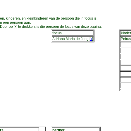
en, kinderen, en kleinkinderen van de persoon die in focus is.
an een persoon aan.
oor op [x] te drukken, is die persoon de focus van deze pagina.
focus
kinde
Adriana Maria de Jong
[
x
]
Petru
rs
partner