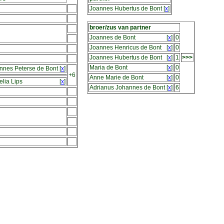
Joannes Hubertus de Bont
[
x
]
broer/zus van partner
Joannes de Bont
[
x
]
0
Joannes Henricus de Bont
[
x
]
0
Joannes Hubertus de Bont
[
x
]
1
>>>
Maria de Bont
[
x
]
0
nnes Peterse de Bont
[
x
]
+6
Anne Marie de Bont
[
x
]
0
elia Lips
[
x
]
Adrianus Johannes de Bont
[
x
]
6