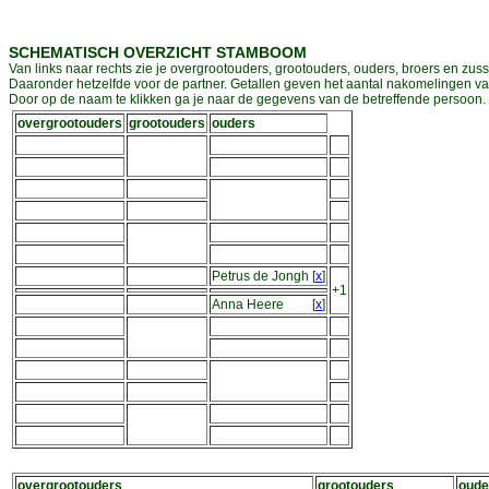
SCHEMATISCH OVERZICHT STAMBOOM
Van links naar rechts zie je overgrootouders, grootouders, ouders, broers en zuss
Daaronder hetzelfde voor de partner. Getallen geven het aantal nakomelingen v
Door op de naam te klikken ga je naar de gegevens van de betreffende persoon. D
overgrootouders
grootouders
ouders
Petrus de Jongh
[
x
]
+1
Anna Heere
[
x
]
overgrootouders
grootouders
oude