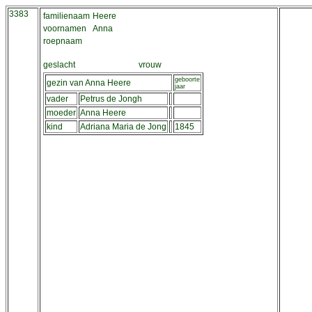
3383
familienaam
Heere
voornamen
Anna
roepnaam
geslacht
vrouw
geboorte
gezin van Anna Heere
jaar
vader
Petrus de Jongh
moeder
Anna Heere
kind
Adriana Maria de Jong
1845