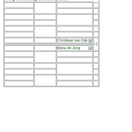
Christiaan van Dijk
[
x
]
+1
Maria de Jong
[
x
]