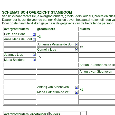
SCHEMATISCH OVERZICHT STAMBOOM
Van links naar rechts zie je overgrootouders, grootouders, ouders, broers en zuss
Daaronder hetzelfde voor de partner. Getallen geven het aantal nakomelingen v
Door op de naam te klikken ga je naar de gegevens van de betreffende persoon. D
overgrootouders
grootouders
ouders
Petrus de Bont
[
x
]
+3
Anna Maria de Bont
[
x
]
Johannes Peterse de Bont
[
x
]
+6
Cornelia Lips
[
x
]
Joannes Lips
[
x
]
+5
Maria Snijders
[
x
]
Adrianus Johannes de B
Antonia van Steenoven
Antonij van Steenoven
[
x
]
+1
Maria Catharina de Wit
[
x
]
overgrootouders
grootouders
ouders