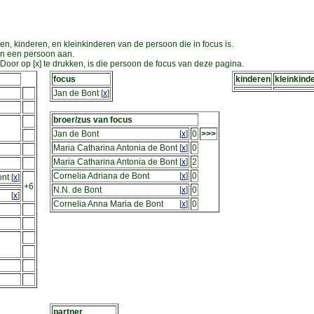
en, kinderen, en kleinkinderen van de persoon die in focus is.
an een persoon aan.
oor op [x] te drukken, is die persoon de focus van deze pagina.
focus
kinderen
kleinkind
Jan de Bont
[
x
]
broer/zus van focus
Jan de Bont
[
x
]
0
>>>
Maria Catharina Antonia de Bont
[
x
]
0
Maria Catharina Antonia de Bont
[
x
]
2
Cornelia Adriana de Bont
[
x
]
0
ont
[
x
]
+6
N.N. de Bont
[
x
]
0
[
x
]
Cornelia Anna Maria de Bont
[
x
]
0
partner