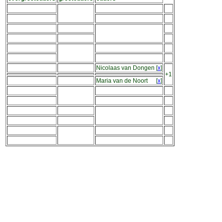
Nicolaas van Dongen
[
x
]
+1
Maria van de Noort
[
x
]