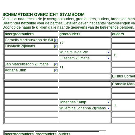
SCHEMATISCH OVERZICHT STAMBOOM
Van links naar rechts zie je overgrootouders, grootouders, ouders, broers en zuss
Daaronder hetzelfde voor de partner. Getallen geven het aantal nakomelingen v
Door op de naam te klikken ga je naar de gegevens van de betreffende persoon. D
overgrootouders
grootouders
ouders
Cornelis Martinuszoon de Wit
[
x
]
+7
Elisabeth Zijlmans
[
x
]
Wilhelmus de Wit
[
x
]
+8
Elisabeth Zijlmans
[
x
]
Jan Marceliszoon Zijlmans
[
x
]
+1
Adriana Bink
[
x
]
Elisius Cornel
Cornelia Mar
Johannes Kamp
[
x
]
+1
Willemina Johanna Zijlmans
[
x
]
overgrootouders
grootouders
ouders