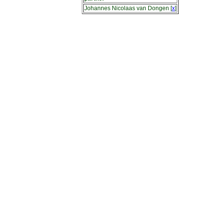
Johannes Nicolaas van Dongen
[
x
]