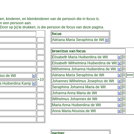
en, kinderen, en kleinkinderen van de persoon die in focus is.
an een persoon aan.
oor op [x] te drukken, is die persoon de focus van deze pagina.
focus
Adriana Maria Seraphina de Wit
[
x
]
broer/zus van focus
Elisabeth Maria Huiberdina de Wit
[
x
]
0
Elisabeth Wilhelmina Huiberdina de Wit
[
x
]
0
Wilhelmina Johanna Huiberdina de Wit
[
x
]
0
Adriana Maria Seraphina de Wit
[
x
]
0
>>>
ius de Wit
[
x
]
+10
Johannes Wilhelmus Josephus de Wit
[
x
]
0
ia Huiberdina Kamp
[
x
]
Seraphina Johanna Maria de Wit
[
x
]
0
Johanna Anna Maria de Wit
[
x
]
0
Wilhelmus Johannes de Wit
[
x
]
0
Maria Anna Huiberdina de Wit
[
x
]
0
Anna Maria Alouisia de Wit
[
x
]
0
partner