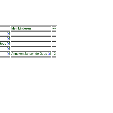
kleinkinderen
>>
[
x
]
[
x
]
Geus
[
x
]
[
x
]
[
x
]
Anneken Jansen de Geus
[
x
]
2