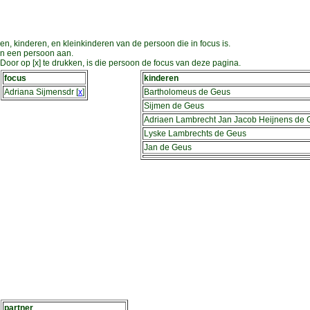
en, kinderen, en kleinkinderen van de persoon die in focus is.
an een persoon aan.
oor op [x] te drukken, is die persoon de focus van deze pagina.
focus
kinderen
Adriana Sijmensdr
[
x
]
Bartholomeus de Geus
Sijmen de Geus
Adriaen Lambrecht Jan Jacob Heijnens de 
Lyske Lambrechts de Geus
Jan de Geus
partner