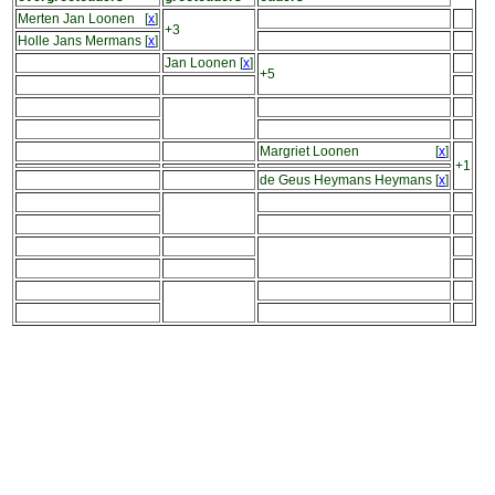
Merten Jan Loonen
[
x
]
+3
Holle Jans Mermans
[
x
]
Jan Loonen
[
x
]
+5
Margriet Loonen
[
x
]
+1
de Geus Heymans Heymans
[
x
]