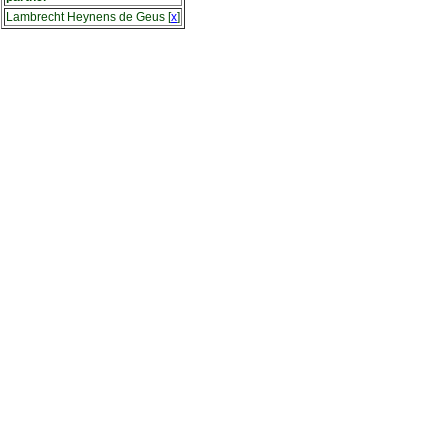
Lambrecht Heynens de Geus
[
x
]