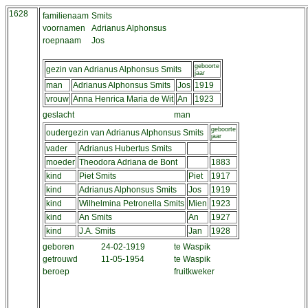
1628
familienaam
Smits
voornamen
Adrianus Alphonsus
roepnaam
Jos
geboorte
gezin van Adrianus Alphonsus Smits
jaar
man
Adrianus Alphonsus Smits
Jos
1919
vrouw
Anna Henrica Maria de Wit
An
1923
geslacht
man
geboorte
oudergezin van Adrianus Alphonsus Smits
jaar
vader
Adrianus Hubertus Smits
moeder
Theodora Adriana de Bont
1883
kind
Piet Smits
Piet
1917
kind
Adrianus Alphonsus Smits
Jos
1919
kind
Wilhelmina Petronella Smits
Mien
1923
kind
An Smits
An
1927
kind
J.A. Smits
Jan
1928
geboren
24-02-1919
te Waspik
getrouwd
11-05-1954
te Waspik
beroep
fruitkweker