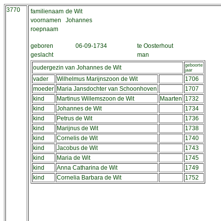
3770
familienaam
de Wit
voornamen
Johannes
roepnaam
geboren
06-09-1734
te Oosterhout
geslacht
man
geboorte
oudergezin van Johannes de Wit
jaar
vader
Wilhelmus Marijnszoon de Wit
1706
moeder
Maria Jansdochter van Schoonhoven
1707
kind
Martinus Willemszoon de Wit
Maarten
1732
kind
Johannes de Wit
1734
kind
Petrus de Wit
1736
kind
Marijnus de Wit
1738
kind
Cornelis de Wit
1740
kind
Jacobus de Wit
1743
kind
Maria de Wit
1745
kind
Anna Catharina de Wit
1749
kind
Cornelia Barbara de Wit
1752