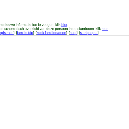
m nieuwe informatie toe te voegen: klik
hier
.
en schematisch overzicht van deze persoon in de stamboom: klik
hier
egistratie
] [
familiefoto
] [
zoek familienamen
] [
hulp
] [
startpagina
]