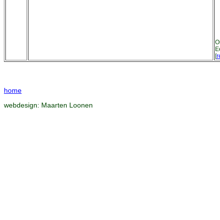
O
E
[
r
home
webdesign:
Maarten Loonen