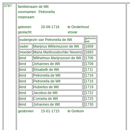
3787
familienaam
de Wit
voornamen
Petronella
roepnaam
geboren
20-09-1716
te Oosterhout
geslacht
vrouw
geboorte
oudergezin van Petronella de Wit
jaar
vader
Marijnus Willemszoon de Wit
1669
moeder
Maria Martinusdochter Nevens
1683
kind
Wilhelmus Marijnszoon de Wit
1706
kind
Johannes de Wit
1709
kind
Elisabeth de Wit
1711
kind
Petronella de Wit
1716
kind
Petronella de Wit
1716
kind
Hubertus de Wit
1719
kind
Jacobus de Wit
1722
kind
Cornelia de Wit
1725
kind
Johannes de Wit
1730
gestorven
15-01-1715
te Gorkum