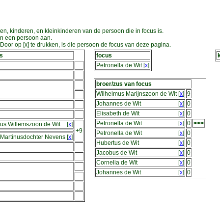
en, kinderen, en kleinkinderen van de persoon die in focus is.
an een persoon aan.
oor op [x] te drukken, is die persoon de focus van deze pagina.
s
focus
Petronella de Wit
[
x
]
broer/zus van focus
Wilhelmus Marijnszoon de Wit
[
x
]
9
Johannes de Wit
[
x
]
0
Elisabeth de Wit
[
x
]
0
Petronella de Wit
[
x
]
0
>>>
nus Willemszoon de Wit
[
x
]
+9
Petronella de Wit
[
x
]
0
 Martinusdochter Nevens
[
x
]
Hubertus de Wit
[
x
]
0
Jacobus de Wit
[
x
]
0
Cornelia de Wit
[
x
]
0
Johannes de Wit
[
x
]
0