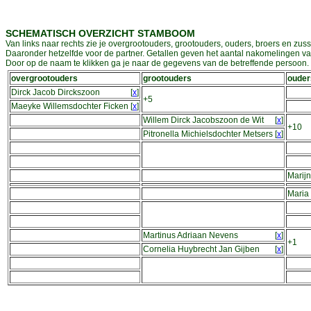
SCHEMATISCH OVERZICHT STAMBOOM
Van links naar rechts zie je overgrootouders, grootouders, ouders, broers en zuss
Daaronder hetzelfde voor de partner. Getallen geven het aantal nakomelingen v
Door op de naam te klikken ga je naar de gegevens van de betreffende persoon. D
overgrootouders
grootouders
ouder
Dirck Jacob Dirckszoon
[
x
]
+5
Maeyke Willemsdochter Ficken
[
x
]
Willem Dirck Jacobszoon de Wit
[
x
]
+10
Pitronella Michielsdochter Metsers
[
x
]
Marij
Maria
Martinus Adriaan Nevens
[
x
]
+1
Cornelia Huybrecht Jan Gijben
[
x
]