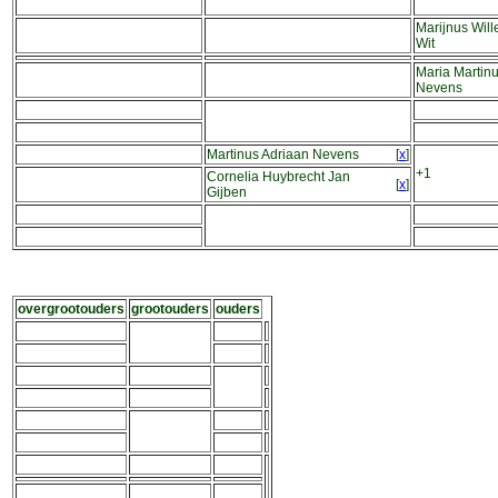
Marijnus Wil
Wit
Maria Martin
Nevens
Martinus Adriaan Nevens
[
x
]
+1
Cornelia Huybrecht Jan
[
x
]
Gijben
overgrootouders
grootouders
ouders