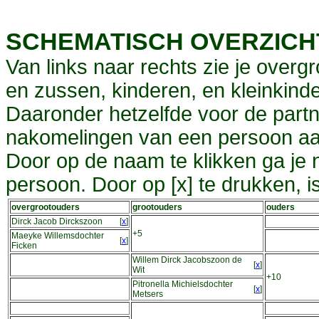
SCHEMATISCH OVERZIC
Van links naar rechts zie je overg
en zussen, kinderen, en kleinkinde
Daaronder hetzelfde voor de partn
nakomelingen van een persoon aa
Door op de naam te klikken ga je
persoon. Door op [x] te drukken, 
overgrootouders
grootouders
ouders
Dirck Jacob Dirckszoon
[
x
]
+5
Maeyke Willemsdochter
[
x
]
Ficken
Willem Dirck Jacobszoon de
[
x
]
Wit
+10
Pitronella Michielsdochter
[
x
]
Metsers