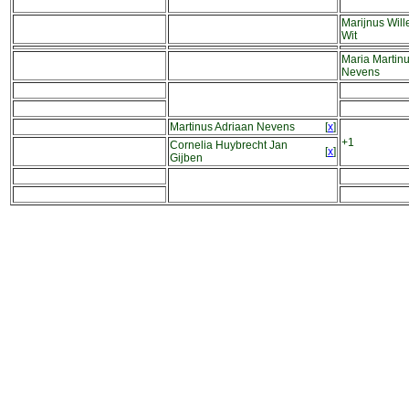
Marijnus Wil
Wit
Maria Martin
Nevens
Martinus Adriaan Nevens
[
x
]
+1
Cornelia Huybrecht Jan
[
x
]
Gijben