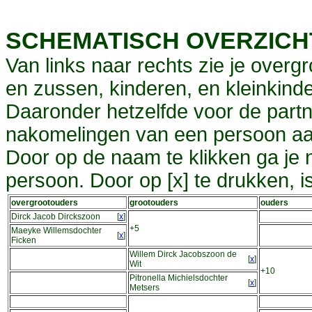
SCHEMATISCH OVERZIC
Van links naar rechts zie je overg
en zussen, kinderen, en kleinkinde
Daaronder hetzelfde voor de partn
nakomelingen van een persoon aa
Door op de naam te klikken ga je
persoon. Door op [x] te drukken, 
overgrootouders
grootouders
ouders
Dirck Jacob Dirckszoon
[
x
]
+5
Maeyke Willemsdochter
[
x
]
Ficken
Willem Dirck Jacobszoon de
[
x
]
Wit
+10
Pitronella Michielsdochter
[
x
]
Metsers