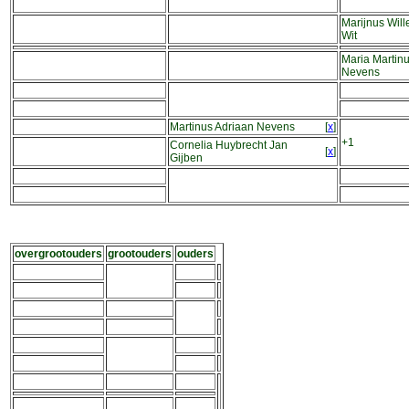
Marijnus Wil
Wit
Maria Martin
Nevens
Martinus Adriaan Nevens
[
x
]
+1
Cornelia Huybrecht Jan
[
x
]
Gijben
overgrootouders
grootouders
ouders