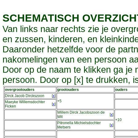
SCHEMATISCH OVERZIC
Van links naar rechts zie je overg
en zussen, kinderen, en kleinkinde
Daaronder hetzelfde voor de partn
nakomelingen van een persoon aa
Door op de naam te klikken ga je
persoon. Door op [x] te drukken, 
overgrootouders
grootouders
ouders
Dirck Jacob Dirckszoon
[
x
]
+5
Maeyke Willemsdochter
[
x
]
Ficken
Willem Dirck Jacobszoon de
[
x
]
Wit
+10
Pitronella Michielsdochter
[
x
]
Metsers