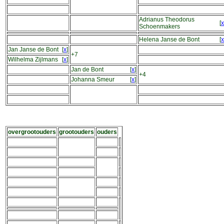
Adrianus Theodorus
[
x
Schoenmakers
Helena Janse de Bont
[
x
Jan Janse de Bont
[
x
]
+7
Wilhelma Zijlmans
[
x
]
Jan de Bont
[
x
]
+4
Johanna Smeur
[
x
]
overgrootouders
grootouders
ouders