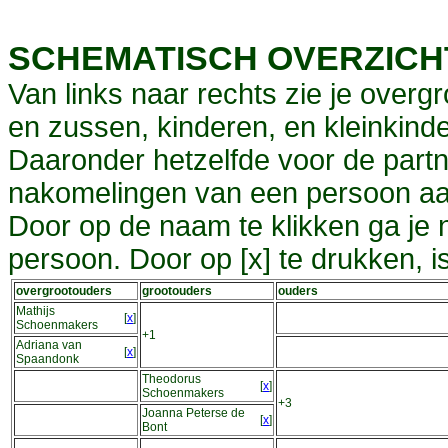
SCHEMATISCH OVERZIC
Van links naar rechts zie je overg
en zussen, kinderen, en kleinkinde
Daaronder hetzelfde voor de partn
nakomelingen van een persoon aa
Door op de naam te klikken ga je
persoon. Door op [x] te drukken, 
overgrootouders
grootouders
ouders
Mathijs
[
x
]
Schoenmakers
+1
Adriana van
[
x
]
Spaandonk
Theodorus
[
x
]
Schoenmakers
+3
Joanna Peterse de
[
x
]
Bont