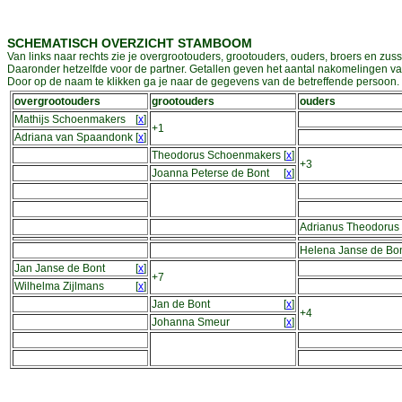
SCHEMATISCH OVERZICHT STAMBOOM
Van links naar rechts zie je overgrootouders, grootouders, ouders, broers en zuss
Daaronder hetzelfde voor de partner. Getallen geven het aantal nakomelingen v
Door op de naam te klikken ga je naar de gegevens van de betreffende persoon. D
overgrootouders
grootouders
ouders
Mathijs Schoenmakers
[
x
]
+1
Adriana van Spaandonk
[
x
]
Theodorus Schoenmakers
[
x
]
+3
Joanna Peterse de Bont
[
x
]
Adrianus Theodorus
Helena Janse de Bo
Jan Janse de Bont
[
x
]
+7
Wilhelma Zijlmans
[
x
]
Jan de Bont
[
x
]
+4
Johanna Smeur
[
x
]