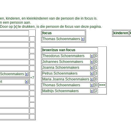
en, kinderen, en kleinkinderen van de persoon die in focus is.
an een persoon aan.
oor op [x] te drukken, is die persoon de focus van deze pagina.
focus
kinderen
Thomas Schoenmakers
[
x
]
broer/zus van focus
Theodorus Schoenmakers
[
x
]
0
Johannes Schoenmakers
[
x
]
0
Joanna Schoenmakers
[
x
]
1
Petrus Schoenmakers
[
x
]
3
 Schoenmakers
[
x
]
+7
Maria Joanna Schoenmakers
[
x
]
0
nt
[
x
]
Thomas Schoenmakers
[
x
]
0
>>>
Mathijs Schoenmakers
[
x
]
2