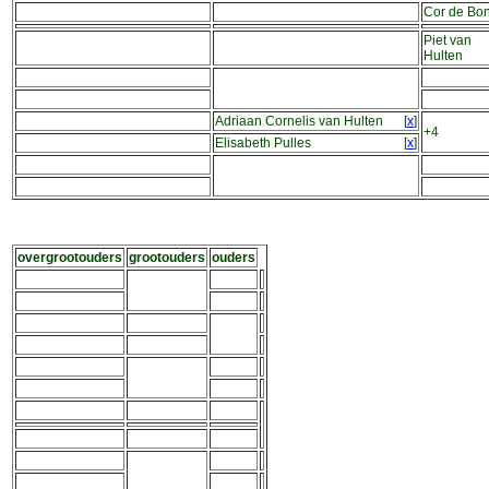
Cor de Bon
Piet van
Hulten
Adriaan Cornelis van Hulten
[
x
]
+4
Elisabeth Pulles
[
x
]
overgrootouders
grootouders
ouders