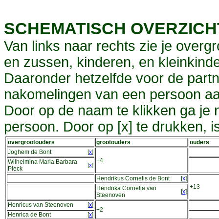
SCHEMATISCH OVERZIC
Van links naar rechts zie je overg
en zussen, kinderen, en kleinkinde
Daaronder hetzelfde voor de partn
nakomelingen van een persoon aa
Door op de naam te klikken ga je
persoon. Door op [x] te drukken, 
overgrootouders
grootouders
ouders
Joghem de Bont
[
x
]
+4
Wilhelmina Maria Barbara
[
x
]
Pieck
Hendrikus Cornelis de Bont
[
x
]
+13
Hendrika Cornelia van
[
x
]
Steenoven
Henricus van Steenoven
[
x
]
+2
Henrica de Bont
[
x
]