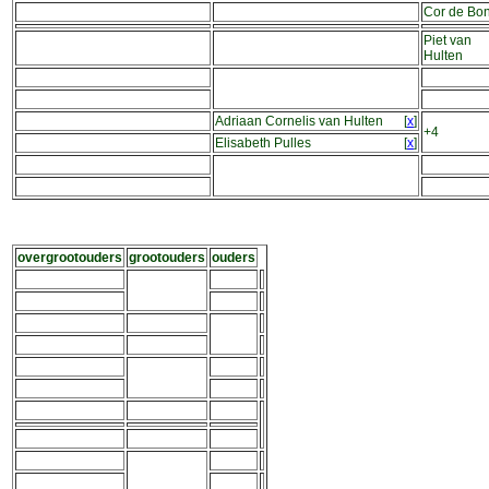
Cor de Bon
Piet van
Hulten
Adriaan Cornelis van Hulten
[
x
]
+4
Elisabeth Pulles
[
x
]
overgrootouders
grootouders
ouders