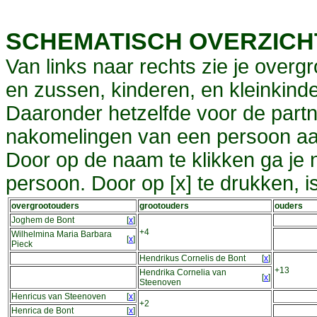
SCHEMATISCH OVERZIC
Van links naar rechts zie je overg
en zussen, kinderen, en kleinkinde
Daaronder hetzelfde voor de partn
nakomelingen van een persoon aa
Door op de naam te klikken ga je
persoon. Door op [x] te drukken, 
overgrootouders
grootouders
ouders
Joghem de Bont
[
x
]
+4
Wilhelmina Maria Barbara
[
x
]
Pieck
Hendrikus Cornelis de Bont
[
x
]
+13
Hendrika Cornelia van
[
x
]
Steenoven
Henricus van Steenoven
[
x
]
+2
Henrica de Bont
[
x
]