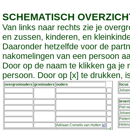
SCHEMATISCH OVERZIC
Van links naar rechts zie je overg
en zussen, kinderen, en kleinkinde
Daaronder hetzelfde voor de partn
nakomelingen van een persoon aa
Door op de naam te klikken ga je
persoon. Door op [x] te drukken, 
overgrootouders
grootouders
ouders
focus
Johann
broer/
Piet v
Johann
Pieter
Helena
Adriaan Cornelis van Hulten
[
x
]
+4