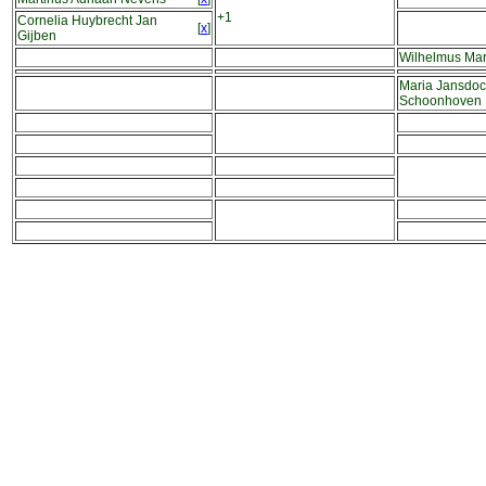
+1
Cornelia Huybrecht Jan
[
x
]
Gijben
Wilhelmus Mar
Maria Jansdoc
Schoonhoven