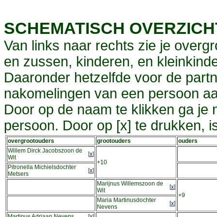
SCHEMATISCH OVERZIC
Van links naar rechts zie je overg
en zussen, kinderen, en kleinkinde
Daaronder hetzelfde voor de partn
nakomelingen van een persoon aa
Door op de naam te klikken ga je
persoon. Door op [x] te drukken, 
overgrootouders
grootouders
ouders
Willem Dirck Jacobszoon de
[
x
]
Wit
+10
Pitronella Michielsdochter
[
x
]
Metsers
Marijnus Willemszoon de
[
x
]
Wit
+9
Maria Martinusdochter
[
x
]
Nevens
Martinus Adriaan Nevens
[
x
]