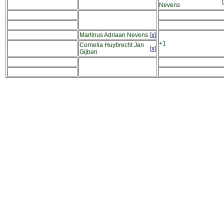
[
Nevens
Martinus Adriaan Nevens
[
x
]
+1
Cornelia Huybrecht Jan
[
x
]
Gijben