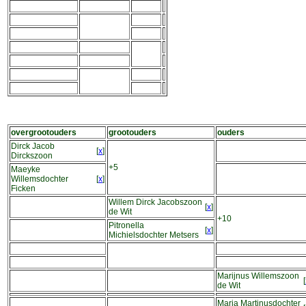
overgrootouders
grootouders
ouders
Dirck Jacob
[
x
]
Dirckszoon
+5
Maeyke
Willemsdochter
[
x
]
Ficken
Willem Dirck Jacobszoon
[
x
]
de Wit
+10
Pitronella
[
x
]
Michielsdochter Metsers
Marijnus Willemszoon
[
de Wit
Maria Martinusdochter