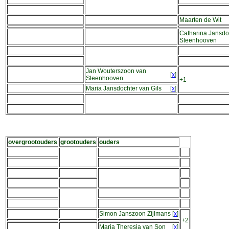
Maarten de Wit
Catharina Jansdo
Steenhooven
Jan Wouterszoon van
[
x
]
Steenhooven
+1
Maria Jansdochter van Gils
[
x
]
overgrootouders
grootouders
ouders
Simon Janszoon Zijlmans
[
x
]
+2
Maria Theresia van Son
[
x
]