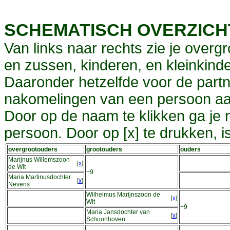
SCHEMATISCH OVERZIC
Van links naar rechts zie je overg
en zussen, kinderen, en kleinkinde
Daaronder hetzelfde voor de partn
nakomelingen van een persoon aa
Door op de naam te klikken ga je
persoon. Door op [x] te drukken, 
overgrootouders
grootouders
ouders
Marijnus Willemszoon
[
x
]
de Wit
+9
Maria Martinusdochter
[
x
]
Nevens
Wilhelmus Marijnszoon de
[
x
]
Wit
+9
Maria Jansdochter van
[
x
]
Schoonhoven