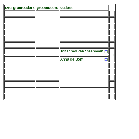
overgrootouders
grootouders
ouders
Johannes van Steenoven
[
x
]
+1
Anna de Bont
[
x
]