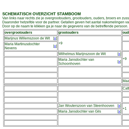
SCHEMATISCH OVERZICHT STAMBOOM
Van links naar rechts zie je overgrootouders, grootouders, ouders, broers en zuss
Daaronder hetzelfde voor de partner. Getallen geven het aantal nakomelingen v
Door op de naam te klikken ga je naar de gegevens van de betreffende persoon. D
overgrootouders
grootouders
oud
Marijnus Willemszoon de Wit
[
x
]
+9
Maria Martinusdochter
[
x
]
Nevens
Wilhelmus Marijnszoon de Wit
[
x
]
+9
Maria Jansdochter van
[
x
]
Schoonhoven
Maa
Cat
Jan Wouterszoon van Steenhooven
[
x
]
+1
Maria Jansdochter van Gils
[
x
]