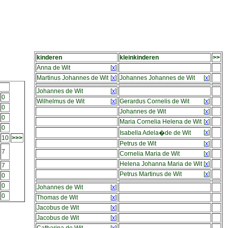
kinderen
kleinkinderen
>>
Anna de Wit
[
x
]
Martinus Johannes de Wit
[
x
]
Johannes Johannes de Wit
[
x
]
Johannes de Wit
[
x
]
0
Wilhelmus de Wit
[
x
]
Gerardus Cornelis de Wit
[
x
]
0
Johannes de Wit
[
x
]
0
Maria Cornelia Helena de Wit
[
x
]
0
[
x
]
Isabella Adela�de de Wit
10
>>>
Petrus de Wit
[
x
]
7
Cornelia Maria de Wit
[
x
]
Helena Johanna Maria de Wit
[
x
]
7
Petrus Martinus de Wit
[
x
]
0
0
Johannes de Wit
[
x
]
0
Thomas de Wit
[
x
]
Jacobus de Wit
[
x
]
Jacobus de Wit
[
x
]