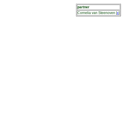
partner
Cornelia van Steenoven
[
x
]