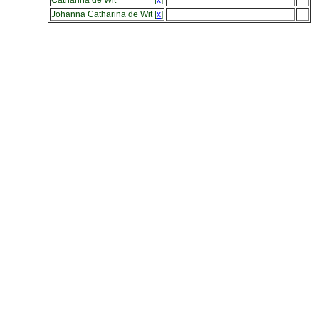
Catharina de Wit
[
x
]
Johanna Catharina de Wit
[
x
]