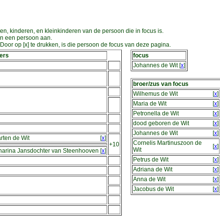
en, kinderen, en kleinkinderen van de persoon die in focus is.
an een persoon aan.
oor op [x] te drukken, is die persoon de focus van deze pagina.
ers
focus
Johannes de Wit
[
x
]
broer/zus van focus
Wilhemus de Wit
[
x
]
Maria de Wit
[
x
]
Petronella de Wit
[
x
]
dood geboren de Wit
[
x
]
Johannes de Wit
[
x
]
rten de Wit
[
x
]
Cornelis Martinuszoon de
+10
[
x
]
Wit
harina Jansdochter van Steenhooven
[
x
]
Petrus de Wit
[
x
]
Adriana de Wit
[
x
]
Anna de Wit
[
x
]
Jacobus de Wit
[
x
]