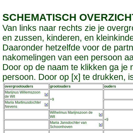
SCHEMATISCH OVERZIC
Van links naar rechts zie je overg
en zussen, kinderen, en kleinkinde
Daaronder hetzelfde voor de partn
nakomelingen van een persoon aa
Door op de naam te klikken ga je
persoon. Door op [x] te drukken, 
overgrootouders
grootouders
ouders
Marijnus Willemszoon
[
x
]
de Wit
+9
Maria Martinusdochter
[
x
]
Nevens
Wilhelmus Marijnszoon de
[
x
]
Wit
+9
Maria Jansdochter van
[
x
]
Schoonhoven