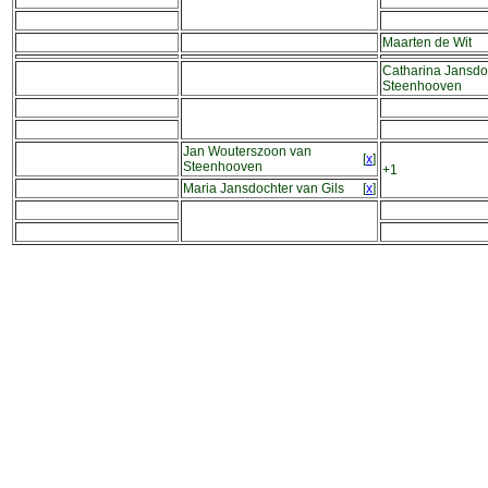
Maarten de Wit
Catharina Jansdo
Steenhooven
Jan Wouterszoon van
[
x
]
Steenhooven
+1
Maria Jansdochter van Gils
[
x
]