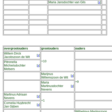
Maria Jansdochter van Gils
[
x
]
overgrootouders
grootouders
ouders
Willem Dirck
[
x
]
Jacobszoon de Wit
+10
Pitronella
Michielsdochter
[
x
]
Metsers
Marijnus
[
x
]
Willemszoon de Wit
+9
Maria
Martinusdochter
[
x
]
Nevens
Martinus Adriaan
[
x
]
Nevens
+1
Cornelia Huybrecht
[
x
]
Jan Gijben
Wilhelmus Marijnszoon