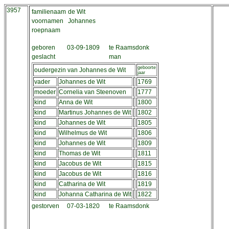
3957
familienaam
de Wit
voornamen
Johannes
roepnaam
geboren
03-09-1809
te Raamsdonk
geslacht
man
geboorte
oudergezin van Johannes de Wit
jaar
vader
Johannes de Wit
1769
moeder
Cornelia van Steenoven
1777
kind
Anna de Wit
1800
kind
Martinus Johannes de Wit
1802
kind
Johannes de Wit
1805
kind
Wilhelmus de Wit
1806
kind
Johannes de Wit
1809
kind
Thomas de Wit
1811
kind
Jacobus de Wit
1815
kind
Jacobus de Wit
1816
kind
Catharina de Wit
1819
kind
Johanna Catharina de Wit
1822
gestorven
07-03-1820
te Raamsdonk