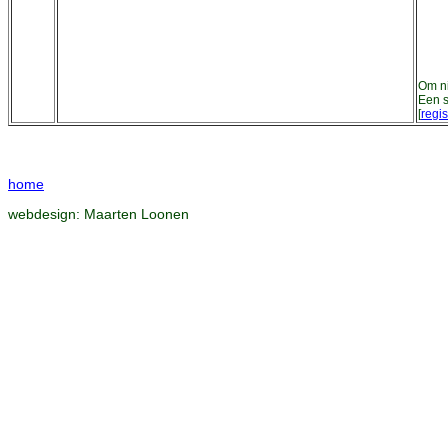
Om ni
Een s
[
regis
home
webdesign:
Maarten Loonen