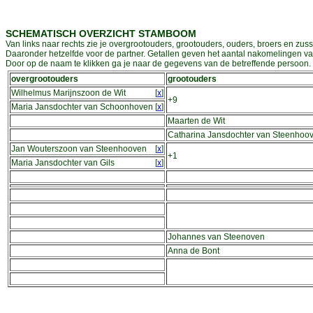
SCHEMATISCH OVERZICHT STAMBOOM
Van links naar rechts zie je overgrootouders, grootouders, ouders, broers en zuss
Daaronder hetzelfde voor de partner. Getallen geven het aantal nakomelingen v
Door op de naam te klikken ga je naar de gegevens van de betreffende persoon. D
overgrootouders
grootouders
Wilhelmus Marijnszoon de Wit
[
x
]
+9
Maria Jansdochter van Schoonhoven
[
x
]
Maarten de Wit
Catharina Jansdochter van Steenhoo
Jan Wouterszoon van Steenhooven
[
x
]
+1
Maria Jansdochter van Gils
[
x
]
Johannes van Steenoven
Anna de Bont