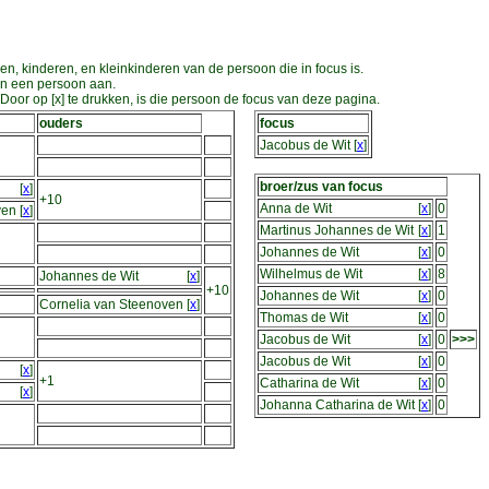
en, kinderen, en kleinkinderen van de persoon die in focus is.
an een persoon aan.
oor op [x] te drukken, is die persoon de focus van deze pagina.
ouders
focus
Jacobus de Wit
[
x
]
broer/zus van focus
[
x
]
+10
Anna de Wit
[
x
]
0
ven
[
x
]
Martinus Johannes de Wit
[
x
]
1
Johannes de Wit
[
x
]
0
Wilhelmus de Wit
[
x
]
8
Johannes de Wit
[
x
]
+10
Johannes de Wit
[
x
]
0
Cornelia van Steenoven
[
x
]
Thomas de Wit
[
x
]
0
Jacobus de Wit
[
x
]
0
>>>
Jacobus de Wit
[
x
]
0
[
x
]
+1
Catharina de Wit
[
x
]
0
[
x
]
Johanna Catharina de Wit
[
x
]
0