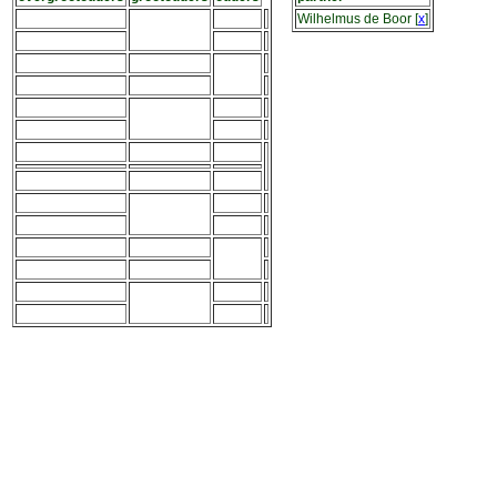
Wilhelmus de Boor
[
x
]