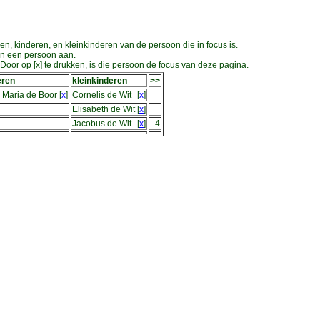
en, kinderen, en kleinkinderen van de persoon die in focus is.
an een persoon aan.
oor op [x] te drukken, is die persoon de focus van deze pagina.
eren
kleinkinderen
>>
 Maria de Boor
[
x
]
Cornelis de Wit
[
x
]
Elisabeth de Wit
[
x
]
Jacobus de Wit
[
x
]
4