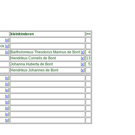
kleinkinderen
>>
[
x
]
eck
[
x
]
[
x
]
Bartholomeus Theodorus Marinus de Bont
[
x
]
4
Hendrikus Cornelis de Bont
[
x
]
13
Johanna Huberta de Bont
[
x
]
5
Hendrikus Johannes de Bont
[
x
]
[
x
]
[
x
]
[
x
]
[
x
]
[
x
]
[
x
]
[
x
]
[
x
]