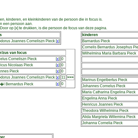
en, kinderen, en kleinkinderen van de persoon die in focus is.
an een persoon aan.
oor op [x] te drukken, is die persoon de focus van deze pagina.
s
kinderen
dorus Joannes Corneliszn Pieck
[
x
]
Barnardus Pieck
Cornelis Bernardus Josephus Pi
r/zus van focus
Wilhelmina Maria Barbara Pieck
elus Corneliszn Pieck
[
x
]
0
icus Nicolaas Pieck
[
x
]
0
nnes Pieck
[
x
]
0
dorus Joannes Corneliszn Pieck
[
x
]
11
>>>
Marinus Engelbertus Pieck
[
x
]
0
�l Bernardus Pieck
Johannes Cornelus Pieck
Maria Catharina Engelina Pieck
Engelina Anna Pieck
Henricus Joannes Pieck
Theodora Wilhelmina Pieck
Alida Margrieta Willemina Pieck
Johanna Cornelia Pieck
ner