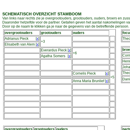
SCHEMATISCH OVERZICHT STAMBOOM
Van links naar rechts zie je overgrootouders, grootouders, ouders, broers en zuss
Daaronder hetzelfde voor de partner. Getallen geven het aantal nakomelingen v
Door op de naam te klikken ga je naar de gegevens van de betreffende persoon. D
overgrootouders
grootouders
ouders
focu
Adrianus Pieck
[
x
]
Theo
+3
Elisabeth van Alem
[
x
]
broe
Everardus Pieck
[
x
]
+6
Corn
Agatha Somers
[
x
]
Henr
Joha
Theo
Cornelis Pieck
[
x
]
+5
Dani
Anna Maria Brunlief
[
x
]
overgrootouders
grootouders
ouders
part