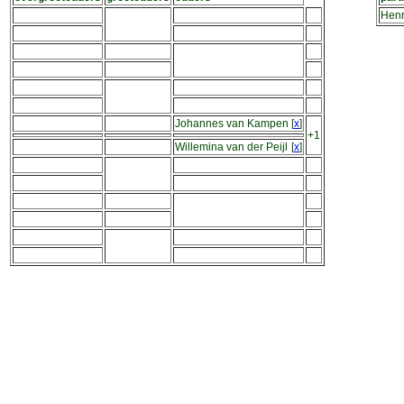
Henr
Johannes van Kampen
[
x
]
+1
Willemina van der Peijl
[
x
]