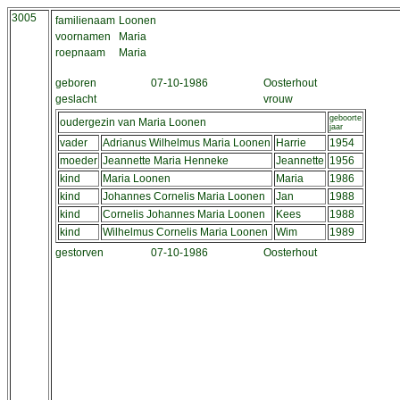
3005
familienaam
Loonen
voornamen
Maria
roepnaam
Maria
geboren
07-10-1986
Oosterhout
geslacht
vrouw
geboorte
oudergezin van Maria Loonen
jaar
vader
Adrianus Wilhelmus Maria Loonen
Harrie
1954
moeder
Jeannette Maria Henneke
Jeannette
1956
kind
Maria Loonen
Maria
1986
kind
Johannes Cornelis Maria Loonen
Jan
1988
kind
Cornelis Johannes Maria Loonen
Kees
1988
kind
Wilhelmus Cornelis Maria Loonen
Wim
1989
gestorven
07-10-1986
Oosterhout